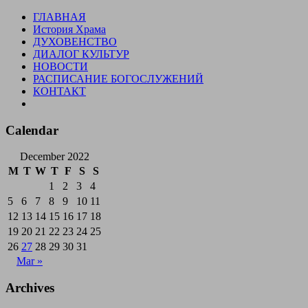
Skip
ГЛАВНАЯ
to
История Храма
content
ДУХОВЕНСТВО
ДИАЛОГ КУЛЬТУР
НОВОСТИ
РАСПИСАНИЕ БОГОСЛУЖЕНИЙ
КОНТАКТ
Calendar
December 2022
M
T
W
T
F
S
S
1
2
3
4
5
6
7
8
9
10
11
12
13
14
15
16
17
18
19
20
21
22
23
24
25
26
27
28
29
30
31
Mar »
Archives